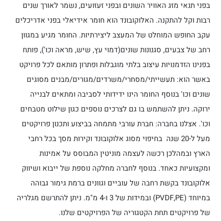
בפני תנאי מזג האוויר השונים ובפני זעזועים, נשמר לאורך שנים
רבות וקל להתקנה. האלוקובונד הוא חומר אידיאלי בפני אדריכלים
עקב החופש המוחלט של המעצב ליצירתיות. החומר מגיע במגוון
רחב של צבעים, סגנונות שונים(דמוי עץ, שיש, מראה וכו'), פותח
בפנינו הזדמנויות עיצוב בלתי מוגבלות ופתרון מותאם לכל פרויקט
באשר הוא: תעשייתי/מסחרי/משרדים/מגורים/מבנים מסוגים
שונים וכו' בנוסף החומר הינו ידידותי לסביבה ומתאים לבנייה
ירוקה. ניתן להשתמש בו גם לצרכים נוספים כגון שילוט מטבחים
וכו'. אצלנו בחברה: חברת עורבי מתמחה בביצוע ותכנון פרויקטים
מעל ל-20 שנה בחיפוי מסוג אלוקובונד וקירות מסך בכל רחבי
הארץ ובמהלכן רכשה לעצמה מוניטין המבוסס על אמינות
ומקצועיות כאחד. בנוסף לחברה מחלקה נוספת של ייבוא ושיווק
אלוקובונד בקשת רחבה של עוביים וגוונים ברמת גימור גבוהה
במיוחד (PVDF,PE) ובמידות של 3 ו-4 מ"מ. ניתן להתרשם מגלריה
של פרויקטים תחת הקטגוריה של הפרויקטים שלנו.