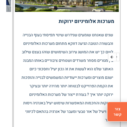
מערכות אלומיניום ירוקות
קיר
שנים שאנחנו שומעים שנידרש שינוי תפיסתי בענף הבנייה
מתמח
והבשורה הטובה הגיעה דווקא מתחום מערכות האלומיניום
מסך 
לשם כך יש את המושג עירוב השימושים שזהו בעצם שילוב
בין מגורים מסחר משרדים ושטחים ציבוריים באותו המבנה
שונ
האתגר שלנו הוא לעשות את זה נכון יעיל וחסכוני כיום
המב
ישנם מוצרים ומערכות ייעודיות המשמשים לבנייה והופכות
פתר
את הקמת הפרוייקט לבטוחה יותר מהירה יותר ובעיקר
מחומ
ירוקה יותר איך ? בעזרת ייצור של מערכות האלומיניום
ולגי
הירוקות והחכמות המאפשרות שימוש יעיל באנרגיה ויסות
צור
נכון ויעיל של אור טבעי ומעבר של אנרגיה בהתאם לכיווני
קשר
האור