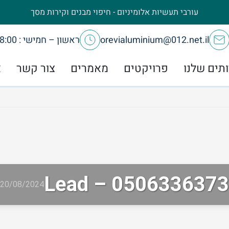
עורבי תעשיות אלומיניום - חיפוי מבנים וקירות מסך
orevialuminium@012.net.il
ראשון – חמישי : 8:00 – 17:00
תים שלנו
פרויקטים
מאמרים
צור קשר
א
Lead – 0506336373
20/08/2024