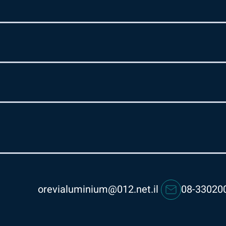
orevialuminium@012.net.il
08-33020