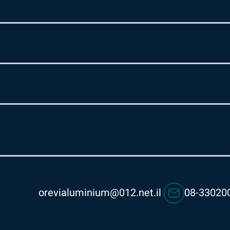
orevialuminium@012.net.il
08-33020