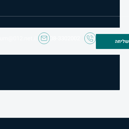
ium@012.net.il
08-3302002