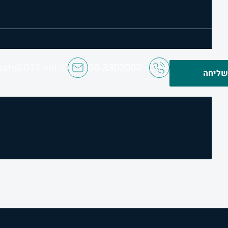
ium@012.net.il
08-3302002