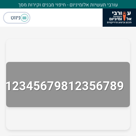
עורבי תעשיות אלומיניום - חיפוי מבנים וקירות מסך
ניווט
712345679812356789