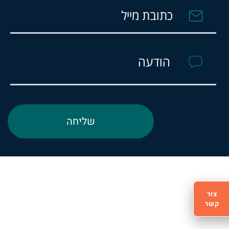
צור
קשר