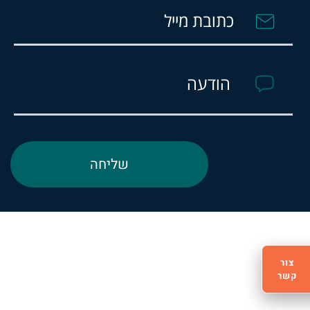
צור
קשר